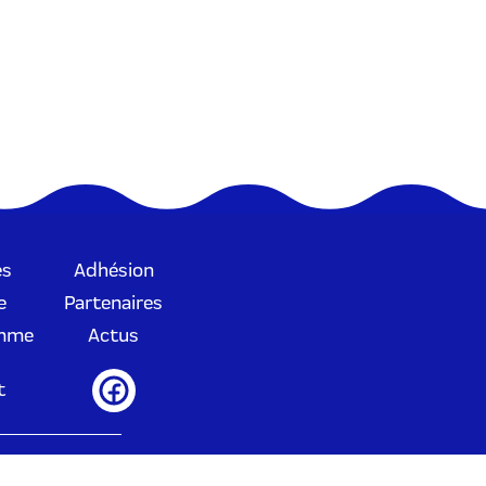
es
Adhésion
e
Partenaires
amme
Actus
t
es