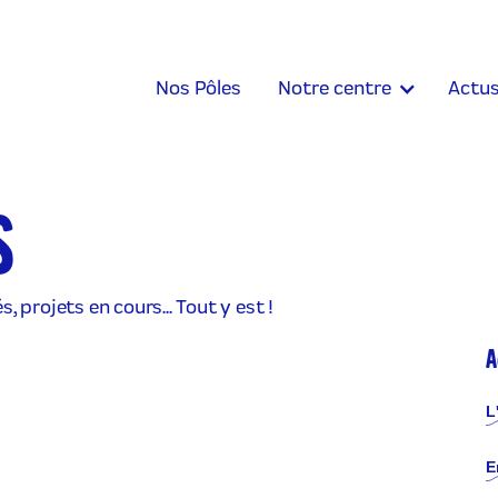
Nos Pôles
Notre centre
Actu
S
, projets en cours... Tout y est !
A
L
E