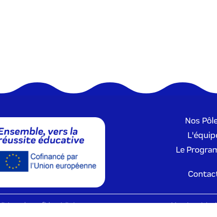
Previous
Next
Nos Pôl
L'équip
Le Progr
Contac
litique de confidentialité
Mentions Légal